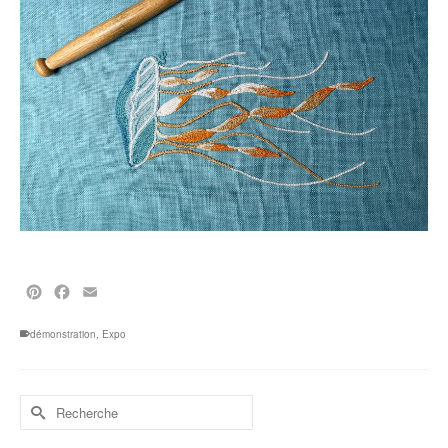
Pinterest
Facebook
Email
démonstration
,
Expo
Rechercher :