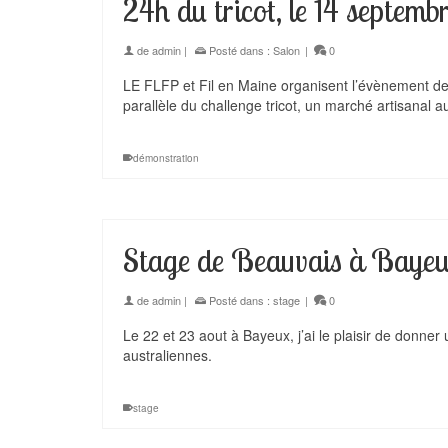
24h du tricot, le 14 septemb
de
admin
|
Posté dans :
Salon
|
0
LE FLFP et Fil en Maine organisent l’évènement de
parallèle du challenge tricot, un marché artisanal au
démonstration
Stage de Beauvais à Bayeu
de
admin
|
Posté dans :
stage
|
0
Le 22 et 23 aout à Bayeux, j’ai le plaisir de donn
australiennes.
stage