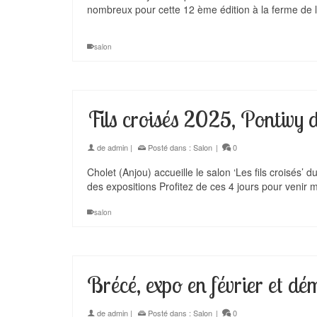
nombreux pour cette 12 ème édition à la ferme de l
salon
Fils croisés 2025, Pontivy 
de
admin
|
Posté dans :
Salon
|
0
Cholet (Anjou) accueille le salon ‘Les fils croisés’
des expositions Profitez de ces 4 jours pour venir 
salon
Brécé, expo en février et dé
de
admin
|
Posté dans :
Salon
|
0