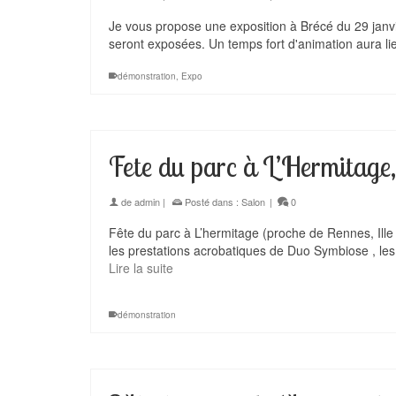
Je vous propose une exposition à Brécé du 29 jan
seront exposées. Un temps fort d'animation aura 
démonstration
,
Expo
Fete du parc à L’Hermitage,
de
admin
|
Posté dans :
Salon
|
0
Fête du parc à L’hermitage (proche de Rennes, Ille
les prestations acrobatiques de Duo Symbiose , le
Lire la suite
démonstration