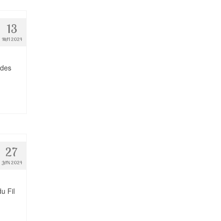
13
MAI 2024
 des
27
JAN 2024
u Fil