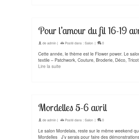
Pour l’amour du fil 16-19 avr
de
admin
|
Posté dans :
Salon
|
0
Cette année, le thème est le Flower power. Le salon
textile – Patchwork, Couture, Broderie, Déco, Tricot
Lire la suite
Mordelles 5-6 avril
de
admin
|
Posté dans :
Salon
|
0
Le salon Mordelais, reste sur le même weekend que
Mordelles J’y serais pour faire des démonstration