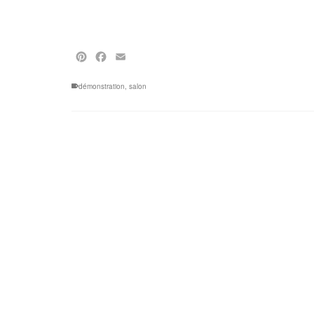
Pinterest
Facebook
Email
démonstration
,
salon