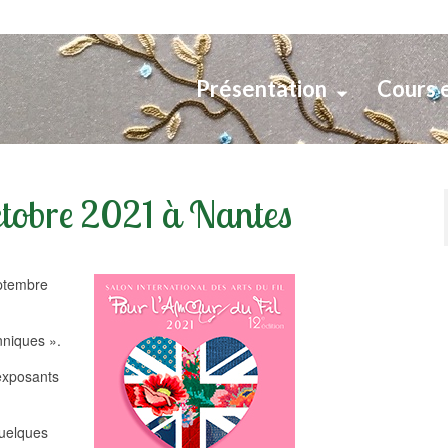
Présentation
Cours 
octobre 2021 à Nantes
eptembre
nniques ».
 exposants
quelques