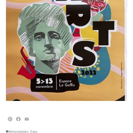
Pinterest
Facebook
Email
démonstration
,
Expo