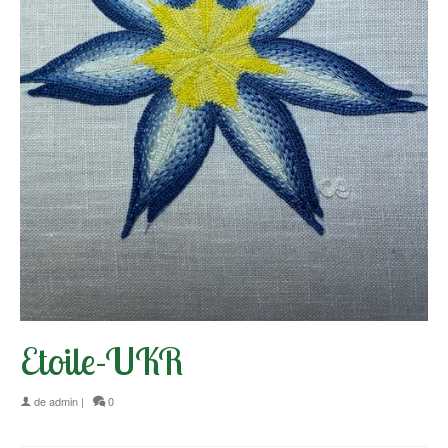
Etoile-UKR
de
admin
|
0