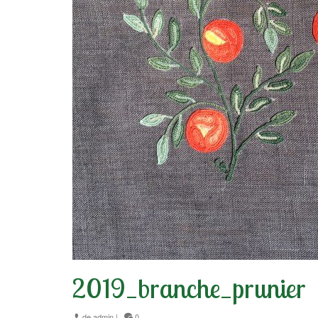
2019_branche_prunier
de
admin
|
0