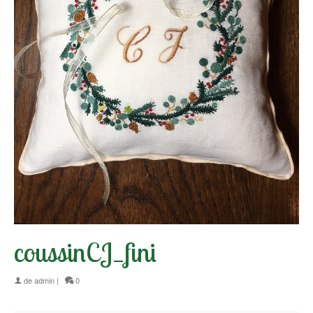
coussinCJ_fini
de
admin
|
0