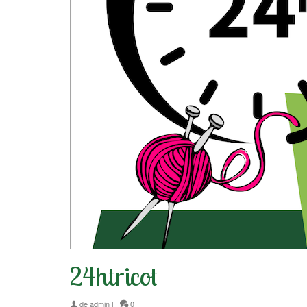
24htricot
de
admin
|
0